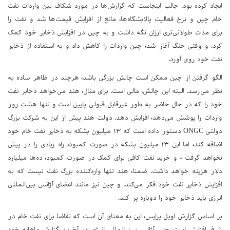
ایجاد کرده بود. جالب اینجاست که گزارش‌ها در مورد شکاف بین واردات نفت
خام چین و نرخ فعالیت پالایشگاه‌ها، مانع از افزایش قیمت‌ها شد و نفت را
برای مدت طولانی‌تری ارزان نگه داشت و به چین در افزایش ذخایر خود کمک
کرد. و وقتی جنگ آغاز شد، چین واردات را کاهش داد و به استفاده از ذخایر
نفت خود روی آورد.
الگو گرفتن از چین ممکن است چالش بزرگی باشد، هرچند در ظاهر ساده به
نظر می‌رسد. البته این چالش، مالی است. برای مثال، هند می‌خواهد ذخایر نفت
خود را که در حال حاضر به طور غیرقابل قبولی پایین است و تنها هشت روز
واردات را پوشش می‌دهد، افزایش دهد. دولت هند پیش از این به شرکت بزرگ
دولتی ONGC دستور داده است که ۱۳ میلیون بشکه به ذخایر نفت خام خود
اضافه کند، اما این ۱۳ میلیون بشکه در صورت کمبود، راه زیادی را در پیش
نخواهد گرفت - و خرید نفت کافی برای کمک در صورت کمبود، ده‌ها میلیارد
دلار هزینه خواهد داشت. ضمنا، هند تنها واردکننده بزرگ نفت نیست که به
افزایش ذخایر نفت خود فکر می‌کند. و چین نیز مانند اعضای آژانس بین‌المللی
انرژی باید ذخایر خود را دوباره پر کند.
بر اساس گزارش اویل پرایس، این به معنای آن است که تقاضا برای نفت خام در
شرف افزایش است. حتی آژانس بین المللی انرژی در آخرین گزارش ماهانه خود