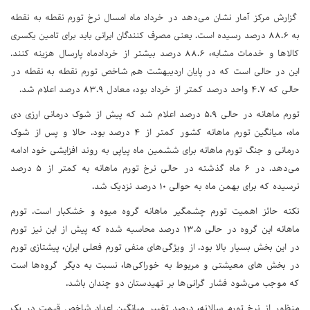
گزارش مرکز آمار نشان می‌دهد در خرداد ماه امسال نرخ تورم نقطه به نقطه
به ۸۸.۶ درصد رسیده است. یعنی مصرف کنندگان ایرانی باید برای تامین یکسری
کالاها و خدمات مشابه، ۸۸.۶ درصد بیشتر از خردادماه پارسال هزینه کنند.
این در حالی است که در پایان اردیبهشت هم شاخص تورم نقطه به نقطه در
حالی که ۴.۷ واحد درصد کمتر از خرداد بود، معادل ۸۳.۹ درصد اعلام شد.
تورم ماهانه در حالی ۵.۹ درصد اعلام شد که پیش از شوک درمانی ارزی دی
ماه، میانگین تورم ماهانه کشور کمتر از ۴ درصد بود. حالا و پس از شوک
درمانی و جنگ تورم ماهانه برای ششمین ماه پیاپی به روند افزایشی خود ادامه
می‌دهد. در ۶ ماه گذشته در حالی نرخ تورم ماهانه به کمتر از ۵ درصد
نرسیده که برای بهمن ماه به حوالی ۱۰ درصد نزدیک شد.
نکته حائز اهمیت تورم چشمگیر ماهانه گروه میوه و خشکبار است. تورم
ماهانه این گروه در حالی ۱۳.۵ درصد محاسبه شده که پیش از این نیز تورم
در این بخش بسیار بالا بود. از ویژگی‌های منفی تورم فعلی ایران، پیشتازی تورم
در بخش های معیشتی و مربوط به خوراکی‌ها، نسبت به دیگر گروه‌ها است
که موجب می‌شود فشار گرانی‌ها بر تهیدستان دو چندان باشد.
منظور از نرخ تورم سالانه، درصد تغییر میانگین اعداد شاخص قیمت در یک