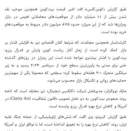
طبق گزارش «کوین‌گلس»، افت اخیر قیمت بیت‌کوین همچنین موجب نقد
شدن بیش از ۱.۱ میلیارد دلار از موقعیت‌های معاملاتی اهرمی در بازار
رمزارزها شد که از این میزان، حدود ۸۷۵ میلیون دلار مربوط به موقعیت‌های
خرید بوده است.
کارشناسان همچنین معتقدند که شرایط کلان اقتصادی نیز به افزایش فشار بر
بازار کمک کرده است. از زمان آغاز ریاست کوین وارش بر فدرال رزرو،
بیت‌کوین با فشار بیشتری مواجه شده است. این رمزارز در روزهای گذشته
حتی برای مدتی به پایین‌ترین سطح خود از سپتامبر ۲۰۲۴ رسید و به زیر
میانگین متحرک ۲۰۰ هفته‌ای سقوط کرد؛ سطحی که معمولا یکی از مهم‌ترین
حمایت‌های روانی و تکنیکال بازار محسوب می‌شود.
مایک نووگراتز، مدیرعامل شرکت «گلکسی دیجیتال» نیز معتقد است که ادامه
روند صعودی بیت‌کوین به دو عامل تصویب «قانون شفافیت» (Clarity Act) در
آمریکا و کاهش نرخ بهره فدرال رزرو وابسته است.
طبق گزارش کریپتو، وی گفت که تنش‌های ژئوپلیتیکی، از جمله جنگ علیه
ایران، روند کاهش نرخ بهره را به تعویق انداخته است، اما با توافق ایران و آمریکا