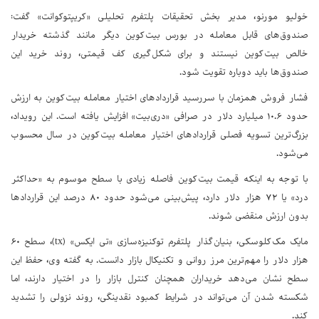
خولیو مورنو، مدیر بخش تحقیقات پلتفرم تحلیلی «کریپتوکوانت» گفت:
صندوق‌های قابل معامله در بورس بیت‌کوین دیگر مانند گذشته خریدار
خالص بیت‌کوین نیستند و برای شکل‌گیری کف قیمتی، روند خرید این
صندوق‌ها باید دوباره تقویت شود.
فشار فروش همزمان با سررسید قراردادهای اختیار معامله بیت‌کوین به ارزش
حدود ۱۰.۶ میلیارد دلار در صرافی «دری‌بیت» افزایش یافته است. این رویداد،
بزرگ‌ترین تسویه فصلی قراردادهای اختیار معامله بیت‌کوین در سال محسوب
می‌شود.
با توجه به اینکه قیمت بیت‌کوین فاصله زیادی با سطح موسوم به «حداکثر
درد» یا ۷۲ هزار دلار دارد، پیش‌بینی می‌شود حدود ۸۰ درصد این قراردادها
بدون ارزش منقضی شوند.
مایک مک‌کلوسکی، بنیان‌گذار پلتفرم توکنیزه‌سازی «تی ایکس» (tx)، سطح ۶۰
هزار دلار را مهم‌ترین مرز روانی و تکنیکال بازار دانست. به گفته وی، حفظ این
سطح نشان می‌دهد خریداران همچنان کنترل بازار را در اختیار دارند، اما
شکسته شدن آن می‌تواند در شرایط کمبود نقدینگی، روند نزولی را تشدید
کند.