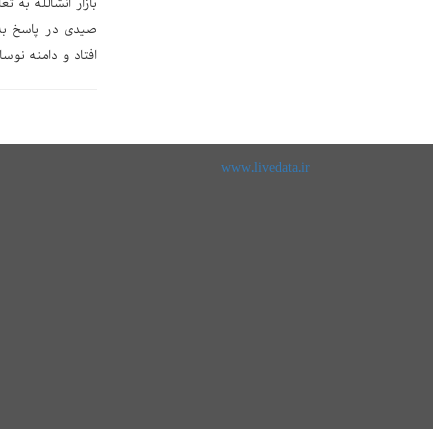
بازار انشالله به ت
صیدی در پاسخ به س
افتاد و دامنه نوس
www.livedata.ir