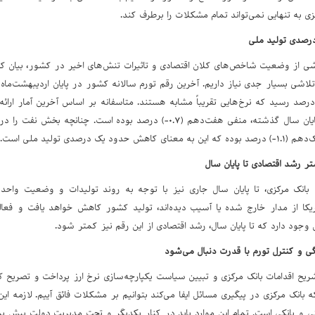
زی به تنهایی نمی‌تواند تمام مشکلات را برطرف کند.
صدی تولید ملی
رشی از وضعیت شاخص‌های کلان اقتصادی و تاثیرات تنش‌های اخیر در کشور، بیان کر
مین ماه به ۵۲ درصد رسید که نرخ‌هایی تقریباً مشابه هستند. متاسفانه بر اساس آخرین آمار
ناخالص ملی در پایان سال گذشته، منفی هفت‌دهم (۰.۷-) درصد بوده است.
ود یک درصدی تولید ملی است.
 رشد اقتصادی تا پایان سال
بانک مرکزی، تا پایان سال جاری نیز با توجه به روند تولیدات و وضعیت واحده
کا از مدار خارج شده یا آسیب دیده‌اند، تولید کشور کاهش خواهد یافت و فعا
ال وجود دارد که تا پایان سال، رشد اقتصادی از این رقم نیز کمتر شود.
 و کنترل تورم با قدرت دنبال می‌شود
ریح اقدامات بانک مرکزی و تبیین سیاست یکپارچه‌سازی نرخ ارز پرداخت و تصریح کر
بانک مرکزی در پیگیری مسائل ایفا می‌کند بتوانیم بر مشکلات فائق آییم. لازمه این
ی و بانکی است. تمام این موارد باید در کنار یکدیگر و تحت مدیریت دولت پیش بر