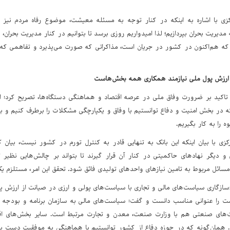
زی با اشاره به اینکه در کنار توجه به مسئله معیشت، موضوع رفاه مردم نیز 
به مدیریت بحران بپردازیم؛ لذا امیدواریم روزی برسد تا بتوانیم در کنار مدیریت بحر
ی که هم‌اکنون در کشور در جریان است، مذاکراتی که صورت می‌پذیرد و تفاهمی که 
ارزش پول ملی نیازمند همکاری همه بخش‌هاست
 تاکید بر ضرورت وفاق ملی در عرصه اقتصاد و هماهنگی دستگاه‌ها، تصریح کرد: ا
 در بخش امنیت و دفاع توانستیم با وفاق و یکپارچگی مشکلات را برطرف کنیم و 
 را به کار بگیریم.
کزی با بیان اینکه این بانک به تنهایی قادر به کنترل تورم در کشور نیست، بیان ک
و دیگر نهادهای حاکمیتی در کنار آن قرار گیرند تا بتواند بر چالش‌هایی نظیر 
ائل مربوط به تامین نیازهای واحدهای تولیدی فائق شود. تحقق این امر، مستلزم ی
سازگاری سیاست‌های مالی و تجاری با سیاست‌های پولی و ارزی در صیانت از ارزش پ
ست را عنوانی مناسب دانست و گفت: سیاست‌های مالی به سازمان برنامه و بودجه و
های صنعتی هم با وزارت صنعت، معدن و تجارت مرتبط است. سایر بخش‌های اقتص
 همان‌گونه که در حوزه دفاع از کشور توانستیم با هماهنگی به موفقیت دست یاب