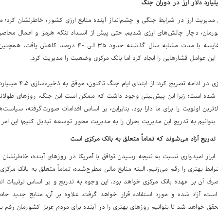
یت ارز در شرایط جنگی و چشم‌انداز آینده منابع ارزی کشور، خاطرنشان کرد: متاسف
رمان، دچار چالش‌های ارزی شدیم. حتی پیش از انسداد تنگه هرمز و اعمال محاصره، 
طلای ایران» در مقایسه با مدت مشابه سال گذشته حدود 
این عوامل فشارهایی را ایجاد کرد اما بانک مرکزی وضعیت را مدیریت کرد.
رئیس‌کل بانک مرکزی در 
 شده است؛ زیرا این پیش‌بینی وجود داشت که ممکن است این جنگ، روزهای طولانی 
الاترین اولویت را برای ما دارا بود. بنابراین، بر اساس اقدامات صورت‌گرفته، سیا
 بتوانیم به تدریج این مدیریت بحران را به مدیریت محور توسعه تبدیل کنیم؛ این امر 
ه تدریج آزاد می‌شوند که تماماً متعلق به بانک مرکزی است
براز امیدواری نسبت به نتیجه رسیدن توافق با آمریکا در روزهای آینده، خاطرنشان
رایط بهتری را رقم می‌زنیم. البته منابع مالی مطرح‌شده، تماماً متعلق به بانک مر
صرف آن بر عهده بانک مرکزی خواهد بود. این وجوه به تدریج و بر اساس ترتیبات ا
است، آزاد شده و مورد استفاده قرار خواهد گرفت. علاوه بر آن، منابع جدید ح
قق خواهد شد تا بتوانیم روزهای بهتری را در آینده برای مردم عزیز کشورمان رقم بز