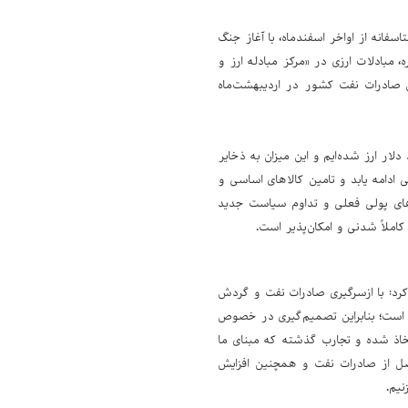
انه از اواخر اسفندماه، با آغاز جنگ
مبادلات ارزی در «مرکز مبادله ارز و
۳۵ الی ۴۰ درصد کاهش یافت. همچنین صادرات نفت کشور در اردیبهشت‌ماه
ادامه تصریح کرد: از ابتدای ایام جنگ تاکنون، موفق به ذخیره‌سازی ۴.۵ میلیارد دلار ارز شده‌ایم و این میزان به ذخایر
ادامه یابد و تامین کالاهای اساسی و
ست‌های پولی فعلی و تداوم سیاست جدید
کاملاً شدنی و امکان‌پذیر است.
 کرد: با ازسرگیری صادرات نفت و گردش
کزی است؛ بنابراین تصمیم‌گیری در خصوص
تخاذ شده و تجارب گذشته که مبنای ما
اصل از صادرات نفت و همچنین افزایش
نیم.