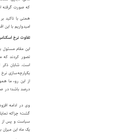
که صورت گرفته اس
همتی با تاکید بر 
امیدواریم با این 
تفاوت نرخ اسکناس ارز و 
این مقام مسئول ب
تصور کردند که م
یکپارچه‌سازی نرخ 
درصد باشد؛ در صور
وی در ادامه افزو
گشت؛ چراکه تمایلی
سیاست و پس از اج
یک ماه این میزان 