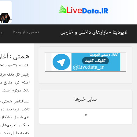
لایودیتا - بازارهای داخلی و خارجی
تماس با لایودیتا
بو
همتی : آغاز
یکشنبه ، ۳۱ خرداد ۱۴۰۵-۱۲:۵۳
اعلام کرد: منابع 
بانک مرکزی است. 
سایر خبرها
عبدالناصر همتی ط
تاکید کرد: باید د
#
هم شامل مشکلات س
جنگ و تحریم‌های 
که به دلیل تحت ت