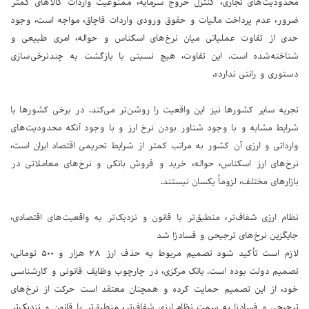
محدودیت‌های تجاری، کنترل خروج سرمایه، ممنوعیت واردات کالاهای کمتر
ضرور، عدم پرداخت مالیات و حقوق ورودی واردات قاچاق، مواجه است، وجود
حدی از تفاوت عملیاتی میان نرخ‌های اسکناس و حواله، امری طبیعی و
شناخته‌شده است. این تفاوت، هیچ نسبتی با بازگشت به چندنرخی‌سازی
دستوری و رانتی ندارد».
تجربه سایر کشورها نیز این واقعیت را روشن‌تر می‌کند. در برخی کشورها با
شرایط مشابه و با وجود شناور بودن نرخ ارز و با وجود آنکه محدودیت‌های
وارداتی و ارزی آن کشور به مراتب کمتر از شرایط تحریمی اقتصاد ایران است،
نرخ‌های ارز اسکناس، حواله، خرید و فروش بانکی و نرخ‌های معاملاتی در
بازارهای مختلف، لزوماً یکسان نیستند.
نظام ارزی شفاف‌تر، منطبق‌تر با قانون و نزدیک‌تر به واقعیت‌های اقتصادی،
جایگزین نرخ‌های ترجیحی و فسادزا شد
لازم است تأکید شود تصمیم مربوط به حذف ارز ۲۸ هزار و ۵۰۰ تومانی،
تصمیم دولت بوده است. بانک مرکزی، در چارچوب وظایف قانونی و کارشناسی
خود، از این تصمیم حمایت کرده و همچنان معتقد است حرکت از نرخ‌های
ترجیحی و فسادزا به سمت نظام ارزی شفاف‌تر، منطبق‌تر با قانون و نزدیک‌تر