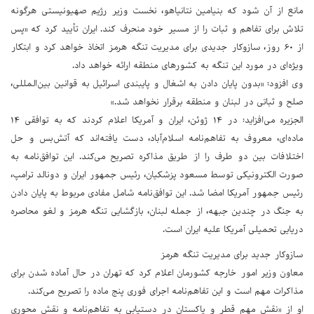
مانع از آن شود که بنیامین نتانیاهو، نخست وزیر رژیم صهیونیستی هرگونه
تلاش برای تفاهم و ثبات را از مسیر خود منحرف کند. ایران تأیید کرد که «پس
از ۶۰ روز، سازوکار جدیدی برای مدیریت تنگه هرمز اتخاذ خواهد کرد و ابتکار
ویژه‌ای در مورد این تنگه به کشورهای منطقه ارائه خواهد داد.
وی افزود: «بدون پایان دادن به اشغال و پایبندی اسرائیل به قوانین بین‌المللی،
صلح و ثباتی در لبنان و منطقه برقرار نخواهد شد.»
الجزیره می‌افزاید: در ۱۴ ژوئن، ایران و آمریکا اعلام کردند که به توافقی ۱۴
ماده‌ای، معروف به تفاهم‌نامه اسلام‌آباد، دست یافته‌اند که آتش‌بس و حل
اختلافات بین دو طرف را از طریق مذاکره تصریح می‌کند. این توافق‌نامه به
صورت الکترونیکی توسط مسعود پزشکیان، رئیس جمهور ایران و دونالد ترامپ،
رئیس جمهور آمریکا امضا شد. این توافق‌نامه شامل مفادی مربوط به پایان دادن
به جنگ در چندین جبهه، از جمله لبنان، بازگشایی تنگه هرمز و لغو محاصره
دریایی تحمیلی آمریکا علیه ایران است.
سازوکار جدید برای مدیریت تنگه هرمز
معاون وزیر امور خارجه کشورمان اعلام کرد که تهران در حال آماده شدن برای
مذاکرات مهم است و این تفاهم‌نامه اجرای فوری پنج ماده را تصریح می‌کند.
او از «نقش مهم قطر و پاکستان در دستیابی به تفاهم‌نامه و نقش محوری