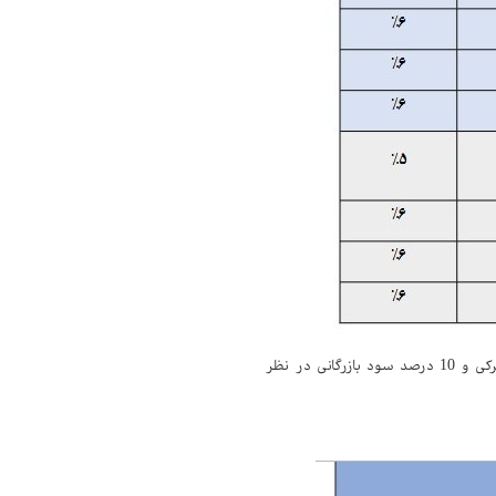
نیز نرخ‌ها افزایشی بوده و برای گوشی‌های بالاتر از 900 یورو، 30 درصد حقوق گمرکی و 10 درصد سود بازرگانی در نظر