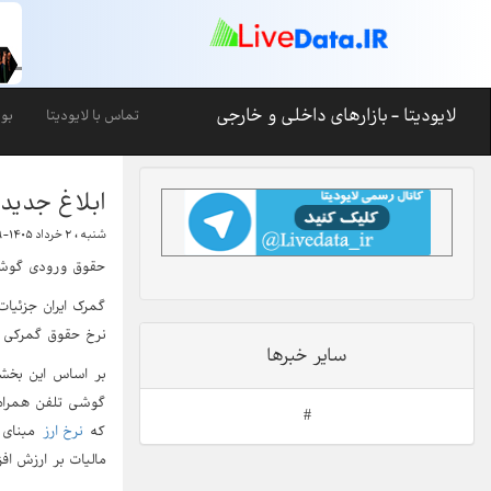
لایودیتا - بازارهای داخلی و خارجی
تماس با لایودیتا
بو
ابلاغ جدید 
شنبه ، ۲ خرداد ۱۴۰۵-۱۰:۴۹
حقوق ورودی گوشی 
گمرک ایران جزئیات
نرخ حقوق گمرکی گوشی‌های بالای 600 یورو، مبنای محاسبه ارزش گ
سایر خبرها
بر اساس این بخشن
#
که
نرخ ارز
مبنای 
مالیات بر ارزش افزوده نیز از 9 درصد به 0