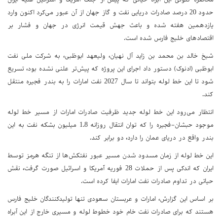
حدود 20 درصد صادرات دریایی نفت و گاز جهان از آن عبور می‌کرد اکنون وارد
یازدهمین هفته شده و باعث جهش قیمت انرژی در جهان و فشار بر
اقتصادهای خلیج فارس شده است.
شیخ خالد بن محمد بن زاید آل نهیان، ولیعهد ابوظبی، به شرکت ملی نفت
ابوظبی (ادنوک) دستور داد اجرای این پروژه که پیش‌تر علنی نشده بود، تسریع
شود تا این خط لوله بتواند تا سال 2027 نفت امارات را به بندر فجیره منتقل
کند.
انتظار می‌رود این خط لوله جدید ظرفیت صادرات امارات از مسیر خط لوله
موجود حبشان–فجیره را که توان انتقال روزانه 1.8 میلیون بشکه نفت به این
بندر واقع در دریای عمان را دارد، دو برابر کند.
این خط لوله از زمان مسدود شدن مسیر عبور نفتکش‌ها از تنگه هرمز توسط
ایران که اندکی پس از حملات 28 فوریه آمریکا و اسرائیل صورت گرفت، نقش
حیاتی در تداوم صادرات نفت امارات ایفا کرده است.
بر اساس این گزارش، امارات و عربستان سعودی تنها تولیدکنندگان خلیج فارس
هستند که برای صادرات نفت خام خود خطوط لوله‌ و مسیری خارج از این آبراه