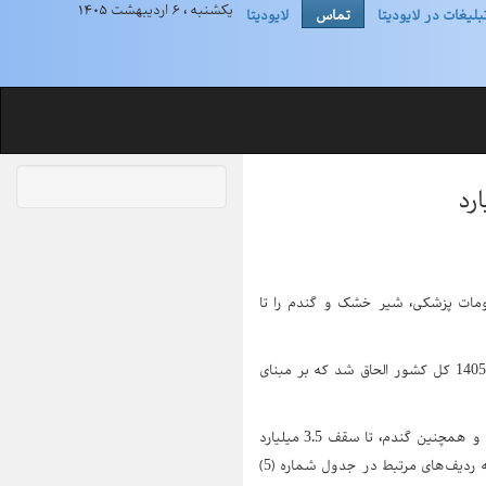
یکشنبه ، ۶ اردیبهشت ۱۴۰۵
بلیغات در لایودیتا
تماس
لایودیتا
عیر ارز برای واردات دارو، ملزومات پزشکی، شیر خشک و گندم را تا
بر اساس مصوبه هیئت دولت، یک تبصره جدید به جزء (3) ماده (67) ضوابط اجرایی قانون بودجه سال 1405 کل کشور الحاق شد که بر مبنای
و مواد اولیه آن و همچنین گندم، تا سقف 3.5 میلیارد
دلار، معادل 285 هزار ریال به ازای هر دلار محاسبه خواهد شد. همچنین منابع حاصل از این تسعیر به ردیف‌های مرتبط در جدول شماره (5)