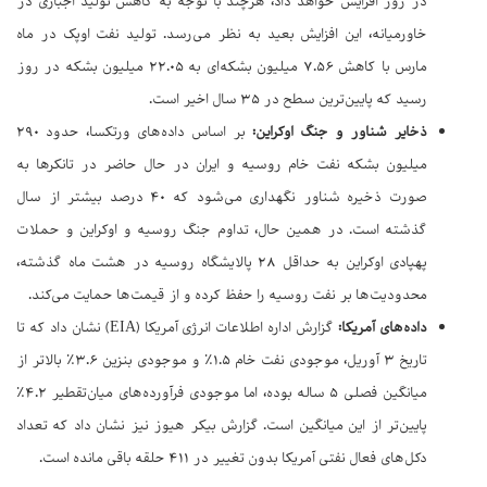
در روز افزایش خواهد داد، هرچند با توجه به کاهش تولید اجباری در
خاورمیانه، این افزایش بعید به نظر می‌رسد. تولید نفت اوپک در ماه
مارس با کاهش ۷.۵۶ میلیون بشکه‌ای به ۲۲.۰۵ میلیون بشکه در روز
رسید که پایین‌ترین سطح در ۳۵ سال اخیر است.
ذخایر شناور و جنگ اوکراین:
بر اساس داده‌های ورتکسا، حدود ۲۹۰
میلیون بشکه نفت خام روسیه و ایران در حال حاضر در تانکرها به
صورت ذخیره شناور نگهداری می‌شود که ۴۰ درصد بیشتر از سال
گذشته است. در همین حال، تداوم جنگ روسیه و اوکراین و حملات
پهپادی اوکراین به حداقل ۲۸ پالایشگاه روسیه در هشت ماه گذشته،
محدودیت‌ها بر نفت روسیه را حفظ کرده و از قیمت‌ها حمایت می‌کند.
داده‌های آمریکا:
گزارش اداره اطلاعات انرژی آمریکا (EIA) نشان داد که تا
تاریخ ۳ آوریل، موجودی نفت خام ۱.۵٪ و موجودی بنزین ۳.۶٪ بالاتر از
میانگین فصلی ۵ ساله بوده، اما موجودی فرآورده‌های میان‌تقطیر ۴.۲٪
پایین‌تر از این میانگین است. گزارش بیکر هیوز نیز نشان داد که تعداد
دکل‌های فعال نفتی آمریکا بدون تغییر در ۴۱۱ حلقه باقی مانده است.