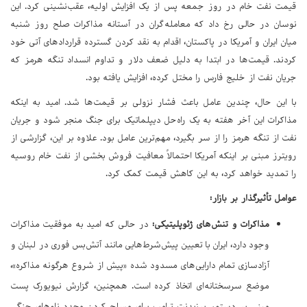
قیمت نفت خام در روز جمعه پس از یک افزایش اولیه، عقب‌نشینی کرد. این
نوسان در حالی رخ داد که معامله‌گران در آستانه مذاکرات صلح روز شنبه
میان ایران و آمریکا در پاکستان، اقدام به نقد کردن گسترده قراردادهای آتی خود
کردند. قیمت‌ها در ابتدا به دلیل ضعف دلار و تداوم انسداد تنگه هرمز که
جریان نفت از خلیج فارس را مختل کرده، افزایش یافته بود.
با این حال، چندین عامل باعث فشار نزولی بر قیمت‌ها شد. امید به اینکه
مذاکرات این آخر هفته به یک راه‌حل دیپلماتیک برای جنگ منجر شود و جریان
نفت از تنگه هرمز را از سر بگیرد، مهم‌ترین عامل بود. علاوه بر این، گزارشی از
رویترز مبنی بر اینکه آمریکا احتمالاً معافیت فروش بخشی از نفت خام روسیه
را تمدید خواهد کرد، به این کاهش قیمت کمک کرد.
عوامل تأثیرگذار بر بازار:
مذاکرات و تنش‌های ژئوپلیتیکی:
در حالی که امید به موفقیت مذاکرات
وجود دارد، ایران با تعیین پیش‌شرط‌هایی مانند آتش‌بس فوری در لبنان و
آزادسازی تمام دارایی‌های مسدود شده «پیش از شروع هرگونه مذاکره»،
موضع سرسختانه‌ای اتخاذ کرده است. همچنین، گزارش نیویورک پست
مبنی بر دستور پرزیدنت ترامپ برای مسلح کردن مجدد ناوهای جنگی