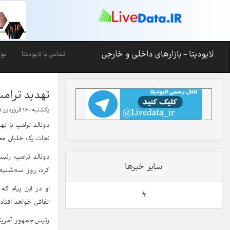
لایودیتا - بازارهای داخلی و خارجی
تماس با لایودیتا
بو
تهدید ترامپ:
یکشنبه ، ۱۶ فروردین ۱۴۰۵-۲۲:۱۸
دونالد ترامپ با ت
نجات یک خلبان مجر
دونالد ترامپ، رئ
سایر خبرها
کرد، روز سه‌شنبه 
او در این پیام که
#
اتفاقی خواهد افتا
رئیس‌جمهور آمریکا 