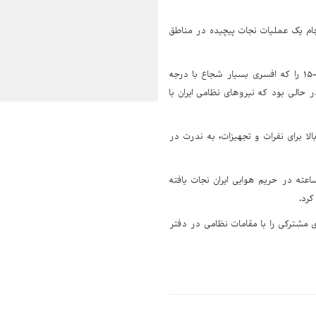
نجام یک عملیات نجات پیچیده در مناطق
رئیس‌جمهور آمریکا در تشریح این مأموریت اعلام کرد: «ما موفق شدیم یکی از خدمه فضاپیمای اف-۱۵ را که افسری بسیار شجاع با درجه
الی بود که نیروهای نظامی ایران با
ا برای "نفرات و تجهیزات"، به ندرت در
ته در حریم هوایی ایران نجات یافته
کرد.
ه، ساعت ۱۳:۰۰ به وقت محلی، نشست خبری مشترکی را با مقامات نظامی در دفتر