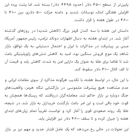
پایین‌تر از سطح ۴۵۰۰ دلار (حدود ۴۴۹۵ دلار) بسته شد. اما پشت پرده این
افزایش هفتگی اندک، نوسانات شدید و دامنه حرکت ۵۰۰ دلاری بین ۴۱۰۰ تا
۴۶۰۰ در طول هفته را قرار داشت.
داستان این هفته با سه کندل قرمز بزرگ (کاهش شدید) در روزهای گذشته
آغاز شد. در ابتدای هفته، به دنبال اظهارات دونالد ترامپ، رئیس‌جمهور آمریکا،
مبنی بر پیشرفت در مذاکرات با ایران و احتمال دستیابی به یک توافق، بازار
شاهد یک موج فروش سنگین بود. امید به کاهش تنش‌های ژئوپلیتیکی باعث
شد تا تقاضا برای طلا به عنوان یک دارایی امن به شدت کاهش یابد و قیمت آن
تا کف کانال ۴۱۰۰ دلار سقوط کند.
با این حال، در اواسط هفته، با تکذیب هرگونه مذاکره از سوی مقامات ایرانی و
عدم مشاهده هیچ پیشرفت ملموسی در بازگشایی تنگه هرمز، واقعیت‌های
جنگ دوباره بر بازار حاکم شد. معامله‌گران دریافتند که ریسک‌ها همچنان به
قوت خود باقی است و این امر باعث بازگشت خریداران به بازار شد. در نتیجه،
طلا یک روند صعودی قوی را آغاز کرد و توانست تقریباً تمام زیان‌های ابتدای
هفته را جبران کرده و تا سقف ۴۶۰۰ دلار نیز افزایش یابد.
این تحولات در حالی رخ می‌دهد که یک عامل فشار جدید و مهم نیز بر بازار