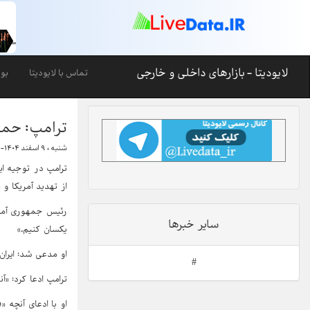
لایودیتا - بازارهای داخلی و خارجی
تماس با لایودیتا
بو
ترامپ: حملا
شنبه ، ۹ اسفند ۱۴۰۴-۱۲:۰۲
ترامپ در توجیه ا
از تهدید آمریکا و
رئیس جمهوری آمریک
سایر خبرها
یکسان کنیم.»
او مدعی شد: ایران
#
ترامپ ادعا کرد: «آ
او با ادعای آنچه «