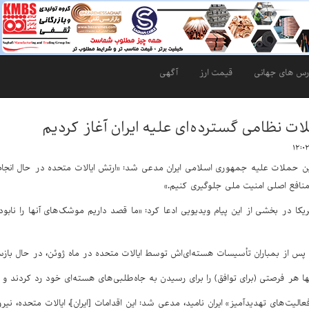
رس های جهانی
قیمت ارز
آگهی
ت نظامی گسترده‌ای علیه ایران آغاز کردیم
ین حملات علیه جمهوری اسلامی ایران مدعی شد: «ارتش ایالات متحده در حال ان
 منافع اصلی امنیت ملی جلوگیری کنیم.»
ا در بخشی از این پیام ویدیویی ادعا کرد: «ما قصد داریم موشک‌های آنها را نابو
 پس از بمباران تأسیسات هسته‌ای‌اش توسط ایالات متحده در ماه ژوئن، در حال بازس
نها هر فرصتی (برای توافق) را برای رسیدن به جاه‌طلبی‌های هسته‌ای خود رد کردند و م
فعالیت‌های تهدیدآمیز» ایران نامید، مدعی شد: این اقدامات [ایران]، ایالات متحده، نیر