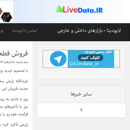
لایودیتا - بازارهای داخلی و خارجی
تماس با لایودیتا
بو
فروش قطعی، تحویل ۱۵ روزه؛ نسخه جد
سه شنبه ، ۵ اسفند ۱۴۰۴-۱۹:۲۷
با تصمیم جدید وزارت 
عزت‌الله زارعی س
جدید، فروش این خودر
سایر خبرها
وی با اشاره به ر
نیز با تأخیرهای 
#
فرآیند، خودرو را 
زارعی تأکید کرد: