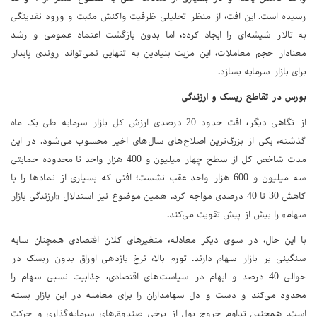
رسیده است. این افت، از منظر تحلیلی ظرفیت واکنش مثبت و ورود نقدینگی
به تالار شیشه‌ای را ایجاد کرده، اما بدون بازگشت اعتماد عمومی و رشد
معنادار حجم معاملات، این مزیت بنیادین به تنهایی نمی‌تواند روندی پایدار
برای بازار سرمایه بسازد.
بورس در تقاطع ریسک و ارزندگی
از نگاهی دیگر، افت حدود 20 درصدی ارزش کل بازار سرمایه طی یک ماه
گذشته، یکی از بزرگ‌ترین اصلاح‌های سال‌های اخیر محسوب می‌شود. در این
مدت شاخص کل از سطح چهار میلیون و 400 هزار واحد تا محدوده حمایتی
سه میلیون و 600 هزار واحد عقب نشست؛ افتی که بسیاری از نمادها را با
کاهش 30 تا 40 درصدی مواجه کرد. همین موضوع نیز استدلال «ارزندگی بازار
سهام» را بیش از پیش تقویت می‌کند.
با این حال، در سوی دیگر معادله، متغیرهای کلان اقتصادی همچنان سایه
سنگینی بر بازار سهام دارند. تورم بالا، نرخ بازدهی اوراق بدون ریسک در
حوالی 40 درصد و ابهام در سیاست‌های اقتصادی، جذابیت نسبی سهام را
محدود می‌کند و دست و دل سهامداران را برای معامله در این بازار بسته
است. همچنین تداوم خروج پول از برخی صندوق‌های سرمایه‌گذاری و حرکت