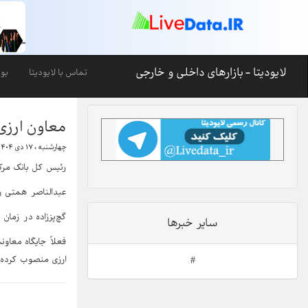
لایودیتا - بازارهای داخلی و خارجی
تماس با لایودیتا
بو
معاون ارزی 
چهارشنبه ، ۱۷ دی ۱۴۰۴-۱۶:۰۷
رئیس کل بانک مرکز
عبدالناصر همتی رئی
گچ‌پززاده در زمان
سایر خبرها
فعلاً جایگاه معا
ارزی منصوب کرده 
#