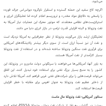
می‌شود.
اگرچه کاخ سفید این حمله گسترده و استقرار ناوگروه «یواس‌اس جرالد فورد»
را پاسخی به «قاچاق مواد مخدر» و تروریسم اعلام کرده، اما تحلیلگران انرژی و
استراتژیست‌های نظامی معتقدند که موتور محرک این عملیات نیاز آمریکا به
نفت ونزوئلا و البته افزایش قدرت ترامپ در بازار انرژی دنیا می دانند.
تحلیلگران ارشد بازار می‌گویند ونزوئلا از نظر جغرافیایی به آمریکا نزدیک است
و نفت آن نیز نسبتاً ارزان است. از سوی دیگر بیشتر پالایشگاه‌های آمریکایی
برای فرآوری نفت سنگین ونزوئلا ساخته شده‌اند و در استفاده از نفت ونزوئلا
بسیار کارآمدتر از نفت آمریکا هستند.
به باور آنها، آمریکایی‌ها می‌خواهند با سرنگونی دولت مادورو در ونزوئلا، این
کشور را به منبع بسیار بزرگ نفتی برای استفاده خود تبدیل کنند. این اتفاق
می‌تواند فرصت‌هایی را برای شرکت‌های نفتی غربی فراهم کند. آمریکا تلاش دارد
از ذخایر عظیم نفت ونزوئلا به عنوان اهرمی برای مقابله با خطر افزایش
قیمت‌ها استفاده کند.
سناتور آمریکایی: نفت ونزوئلا مالِ ماست
رویترز در گزارشی به نقل از شرکت نفت دولتی ونزوئلا PDVSA، اعلام کرده