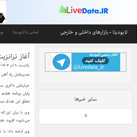
لایودیتا - بازارهای داخلی و خارجی
تماس با لایودیتا
بو
آغاز ترانزی
یکشنبه ، ۹ آذر ۱۴۰۴-۰۹:۳۷
مدیرعامل راه آهن با
سایر خبرها
تحقق این هدف مست
وی با بیان این‌
#
می‌شود، افزود:‌ هدفگذاری ما دستیابی به 10 میلیو