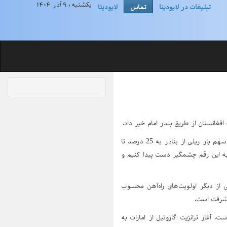
یکشنبه ، ۹ آذر ۱۴۰۴
تبلیغات در لایودیتا
تماس
لایودیتا
ه افغانستان از طریق بندر امام خبر داد.
جبارعلی ذاکری سردرودی مدیرعامل راه آهن جمهوری اسلامی ایران با اشاره به تکلیف قانونی افزایش سهم بار ریلی از بنادر به 25 درصد تا
رف سه سال آینده باید به این رقم چشمگیر دست پیدا کنیم و
ز دیگر اولویت‌های راه‌آهن محسوب
یه و CIS این هدف کاملاً قابل تحقق است. آغاز ترانزیت گازوئیل از امارات به