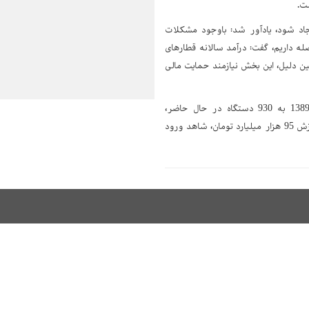
ت.
 ایجاد شود، یادآور شد: باوجود مشکلات
امه فاصله داریم، گفت: درآمد سالانه قطارهای
پوشش می‌دهد. به همین دلیل، این بخش نیازمند حمایت مالی
ذاکری سردرودی همچنین با اشاره به کاهش تعداد واگن‌های مسافری از 2330 دستگاه در سال 1389 به 930 دستگاه در حال حاضر،
محدودیت سرمایه‌گذاری در این بخش را یادآور شد و ابراز امیدواری کرد: با امضای تفاهم‌نامه‌هایی به ارزش 95 هزار میلیارد تومان، شاهد ورود