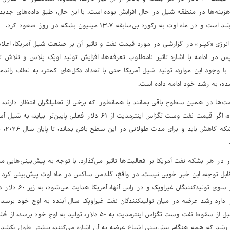
زینه‌ها در منطقه شیل در حال افزایش بوده است. با این حال، طبق داده‌های جدید اد
 ماه اوت به رکورد بی‌سابقه ۱۳.۷ میلیون بشکه در روز صعود کرد.
انرژی «کپلر» در گزارشی در مورد قیمت نفت و تاثیر آن بر صنعت شیل آمریکا، اعلا
 در ادامه با اشاره تاثیر نامطلوب تعرفه‌ها، افزایش تولید اوپک پلاس و تلاش ت
ا وجود این موارد، تولید شیل آمریکا حتی با تعداد دکل‌های کمتر، به لطف راندم
ه، به رشد خود ادامه داده است.
مت‌ها در همین سطوح باقی بمانند یا همانطور که برخی از تحلیلگران انتظار دارند، پا
طبق گزارش «کپلر»، اگر قیمت نفت وست تگزاس اینترمدیت از ۶۱ دلا
قیمت ۶۰ دلار در هر بشکه نفت آمریکا بر فعالیت‌ها تاثیر می‌گذارد. با توجه به پیش‌بینی‌هایی
ابل توجه، این خبر خوبی نیست. در واقع، گلدمن ساکس در ماه اوت پیش‌بینی کرد ق
عرضه که عمدتا از سو
ار دارد رشد عرضه در میان تولیدکنندگان نفت غیراوپک سال آینده به اوج خود بر
کاهش دهد. اگر قبل از سقوط نفت وست تگزاس اینترمدیت به ۵۰ دلا
ین رشد که همه هنگام پیش‌بینی اشباع عرضه به آن اشاره می‌کنند، بیشتر طول بکشد