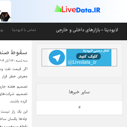
لایودیتا - بازارهای داخلی و خارجی
تماس با لایودیتا
بو
سقوط صنعت شی
سه شنبه ، ۱۳ آبان ۱۴۰۴-۱۰:۳۱
معرض خطر قرار خواهد گرفت و احتمالا ت
سایر خبرها
کرده باشند.
#
این یک راز نیست 