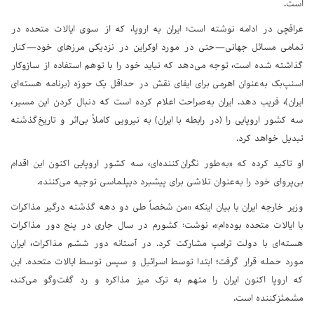
است.
عراقچی در ادامه نوشته است: ایران به اروپا، که از سوی ایالات متحده در
تمامی مسائل جهانی—حتی در مورد اوکراین در نزدیکی مرزهای خود—کنار
گذاشته شده است، توجه می‌دهد که نباید خود را با توهم استفاده از سازوکار
اسنپ‌بک به‌عنوان اهرمی برای ایفای نقش در حداقل یک حوزه (برنامه هسته‌ای
ایران)، فریب دهد. ایران به‌صراحت اعلام کرده است که دنبال کردن این مسیر،
سه کشور اروپایی را (در رابطه با ایران) به نیرویی کاملاً بی‌اثر و تاریخ‌گذشته
تبدیل خواهد کرد.
او تاکید کرده که «به‌طور نگران‌کننده‌ای، سه کشور اروپایی اکنون این اقدام
بی‌پروای خود را به‌عنوان تلاشی برای "پیشبرد دیپلماسی" توجیه می‌کنند».
وزیر خارجه ایران با بیان اینکه «من شخصاً طی دو دهه گذشته درگیر مذاکرات
با ایالات متحده بوده‌ام»، نوشت: کشورم در سال جاری در پنج دور مذاکرات
هسته‌ای با دولت ترامپ مشارکت کرد. در آستانه دور ششم مذاکرات، ایران
مورد حمله قرار گرفت؛ ابتدا توسط اسرائیل و سپس توسط ایالات متحده. این
که اروپا اکنون ایران را متهم به ترک میز مذاکره و رد گفت‌وگو می‌کند،
مشمئزکننده است.