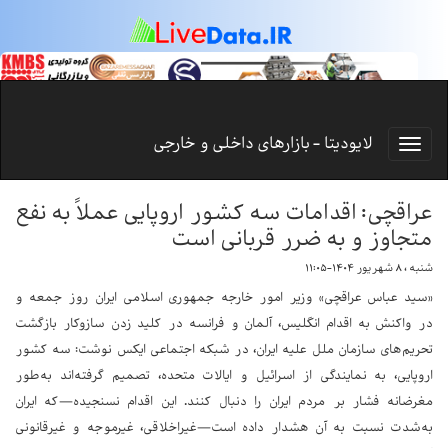
لایودیتا - بازارهای داخلی و خارجی
عراقچی: اقدامات سه کشور اروپایی عملاً به نفع
متجاوز و به ضرر قربانی است
شنبه ، ۸ شهریور ۱۴۰۴-۱۱:۰۵
«سید عباس عراقچی» وزیر امور خارجه جمهوری اسلامی ایران روز جمعه و
در واکنش به اقدام انگلیس، آلمان و فرانسه در کلید زدن سازوکار بازگشت
تحریم‌های سازمان ملل علیه ایران، در شبکه اجتماعی ایکس نوشت: سه کشور
اروپایی، به نمایندگی از اسرائیل و ایالات متحده، تصمیم گرفته‌اند به‌طور
مغرضانه فشار بر مردم ایران را دنبال کنند. این اقدام نسنجیده—که ایران
به‌شدت نسبت به آن هشدار داده است—غیراخلاقی، غیرموجه و غیرقانونی