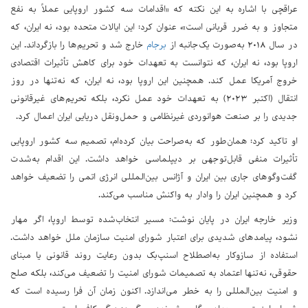
عراقچی با اشاره به این نکته که «اقدامات سه کشور اروپایی عملاً به نفع
متجاوز و به ضرر قربانی است»، عنوان کرد: این ایالات متحده بود، نه ایران، که
در سال ۲۰۱۸ به‌صورت یک‌جانبه از
برجام
خارج شد و تحریم‌ها را بازگرداند. این
اروپا بود، نه ایران، که نتوانست به تعهدات خود برای کاهش تأثیرات اقتصادی
خروج آمریکا عمل کند. همچنین این اروپا بود، نه ایران، که نه‌تنها در روز
انتقال (اکتبر ۲۰۲۳) به تعهدات خود عمل نکرد، بلکه تحریم‌های غیرقانونی
جدیدی را بر صنعت هوانوردی غیرنظامی و حمل‌ونقل دریایی ایران اعمال کرد.
او تاکید کرد: همان‌طور که به‌صراحت بیان کرده‌ام، تصمیم سه کشور اروپایی
تأثیرات منفی قابل‌توجهی بر دیپلماسی خواهد داشت. این اقدام به‌شدت
گفت‌وگوهای جاری بین ایران و آژانس بین‌المللی انرژی اتمی را تضعیف خواهد
کرد و همچنین ایران را وادار به واکنش مناسب می‌کند.
وزیر خارجه ایران در پایان نوشت: مسیر انتخاب‌شده توسط اروپا، اگر مهار
نشود، پیامدهای شدیدی برای اعتبار شورای امنیت سازمان ملل خواهد داشت.
استفاده از سازوکار به‌اصطلاح اسنپ‌بک بدون رعایت روند قانونی یا مبنای
حقوقی، نه‌تنها اعتماد به تصمیمات شورای امنیت را تضعیف می‌کند، بلکه صلح
و امنیت بین‌المللی را به خطر می‌اندازد. اکنون زمان آن فرا رسیده است که