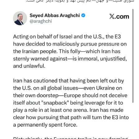
شورای امنیت—و جهان—گام پیش نهد و بگوید: "دیگر کافی است".