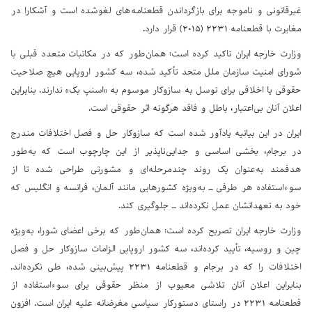
غیرقانونی و ناموجه برای بازگرداندن قطعنامه‌های لغوشده است و آشکارا در
مغایرت با قطعنامه ۲۲۳۱ (۲۰۱۵) قرار دارد.
وزارت خارجه ایران تاکید کرده است: همان‌طور که در مکاتبات متعدد قبلی با
شورای امنیت سازمان ملل متحد تأکید شده، سه کشور اروپایی هیچ صلاحیت
حقوقی یا اخلاقی برای توسل به سازوکار موسوم به «اسنپ بک» ندارند. بنابراین
اعلان آنان بی‌اعتبار، باطل و فاقد هرگونه اثر حقوقی است.
ایران در این بیانیه یادآور شده است که سازوکار حل و فصل اختلافات مندرج
در برجام، بخشی اساسی و جدایی‌ناپذیر از این چارچوب است که به‌طور
هدفمند به‌عنوان یک روند چندمرحله‌ای و مشورتی طراحی شده تا از
سوء‌استفاده هر طرفی ــ به‌ویژه کشورهایی مانند آلمان، فرانسه و انگلیس که
خود به تعهداتشان عمل نکرده‌اند ــ جلوگیری کند.
وزارت خارجه ایران تصریح کرده است: همان‌طور که برخی اعضای شورا، به‌ویژه
چین و روسیه، تأیید کرده‌اند، سه کشور اروپایی الزامات سازوکار حل و فصل
اختلافات را که در برجام و قطعنامه ۲۲۳۱ پیش‌بینی شده، طی نکرده‌اند.
بنابراین اعلان آنان تلاشی معیوب از منظر حقوقی برای سوء‌استفاده از
قطعنامه ۲۲۳۱ در راستای دستورکار سیاسی مغرضانه علیه ایران است. افزون