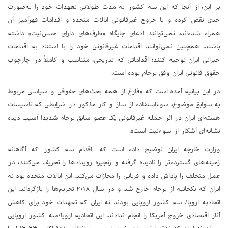
بر این، از آنجا که این سه کشور به مدت طولانی تعهدات خود را به‌صورت
جدی نقض کرده و با خروج غیرقانونی ایالات متحده و اقدامات قهرآمیز آن
همراه شده‌اند، نمی‌توانند ادعای جایگاه «طرف‌های دارای حسن‌نیت» داشته
باشند. همچنین نمی‌توانند اقدامات غیرقانونی خود را با استناد به اقدامات
جبرانی ایران توجیه کنند؛ اقداماتی که تدریجی، متناسب و کاملاً در چارچوب
حقوق قانونی ایران وفق برجام بوده است.
در این بیانیه آمده است که «فارغ از همه بحث‌های حقوقی و سیاسی مربوط
به سوابق موضوع، سوءاستفاده از ساز و کار مذکور در شرایطی که تاسیسات
هسته‌ای ایران در اثر حمله غیرقانونی یک عضو سابق برجام شدیدا آسیب دیده
نشانه‌ای آشکار از سوءنیت است».
وزارت خارجه ایران توضیح داده است که «اقدام سه کشور که آگاهانه
زمینه‌های گسترده‌تر را نادیده گرفته و زنجیره رویدادها را تحریف می‌کنند، در
عمل متخلف را پاداش داده و قربانی را مجازات می‌کند. این ایالات متحده بود نه
ایران که یکجانبه از برجام خارج شد و در سال ۲۰۱۸ تحریم‌ها را بازگرداند. این
اتحادیه اروپا/ سه کشور اروپایی بودند نه ایران که تعهدات خود برای کاهش
آثار اقتصادی خروج آمریکا را انجام ندادند. این اتحادیه اروپا/سه کشور اروپایی