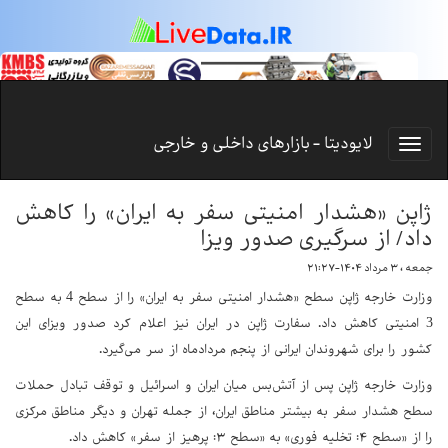
لایودیتا - بازارهای داخلی و خارجی
ژاپن «هشدار امنیتی سفر به ایران» را کاهش
داد/ از سرگیری صدور ویزا
جمعه ، ۳ مرداد ۱۴۰۴-۲۱:۲۷
وزارت خارجه ژاپن سطح «هشدار امنیتی سفر به ایران» را از سطح 4 به سطح
3 امنیتی کاهش داد. سفارت ژاپن در ایران نیز اعلام کرد صدور ویزای این
کشور را برای شهروندان ایرانی از پنجم مردادماه از سر می‌گیرد.
وزارت خارجه ژاپن پس از آتش‌بس میان ایران و اسرائیل و توقف تبادل حملات
سطح هشدار سفر به بیشتر مناطق ایران، از جمله تهران و دیگر مناطق مرکزی
را از «سطح ۴: تخلیه فوری» به «سطح ۳: پرهیز از سفر» کاهش داد.